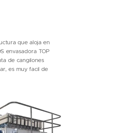
tura que aloja en
DOS envasadora TOP
nta de cangilones
r, es muy facil de